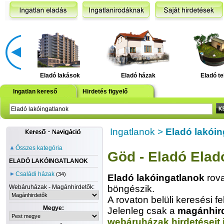
Eladó lakások
Eladó házak
Eladó te
Ingatlan kereső
Hirdetés figyelő
Ingatlanok
>
Eladó lakóin
Összes kategória
Göd - Eladó Elad
ELADÓ LAKÓINGATLANOK
Családi házak
(34)
Eladó lakóingatlanok
rova
Webáruházak - Magánhirdetők:
böngészik.
A rovaton belüli keresési fe
Megye:
Jelenleg csak a
magánhir
webáruházak hirdetéseit 