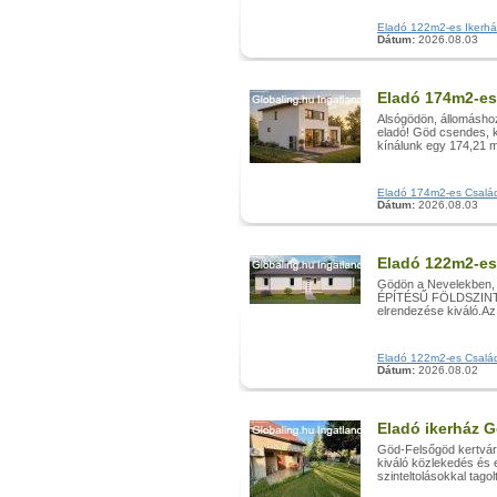
Eladó 122m2-es Ikerház,
Dátum:
2026.08.03
Eladó 174m2-es
Alsógödön, állomáshoz
eladó! Göd csendes, ke
kínálunk egy 174,21 m˛
Eladó 174m2-es Családi
Dátum:
2026.08.03
Eladó 122m2-es
Gödön a Nevelekben, 
ÉPÍTÉSŰ FÖLDSZINTES
elrendezése kiváló.Az
Eladó 122m2-es Családi
Dátum:
2026.08.02
Eladó ikerház 
Göd-Felsőgöd kertváro
kiváló közlekedés és 
szinteltolásokkal tagol