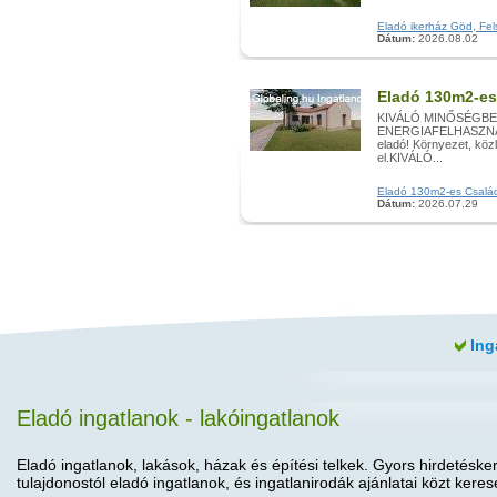
Eladó ikerház Göd, Fels
Dátum:
2026.08.02
Eladó 130m2-es
KIVÁLÓ MINŐSÉGBEN
ENERGIAFELHASZNÁLÁ
eladó! Környezet, köz
el.KIVÁLÓ...
Eladó 130m2-es Családi
Dátum:
2026.07.29
Ing
Eladó ingatlanok - lakóingatlanok
Eladó ingatlanok, lakások, házak és építési telkek. Gyors hirdetéske
tulajdonostól eladó ingatlanok, és ingatlanirodák ajánlatai közt keres