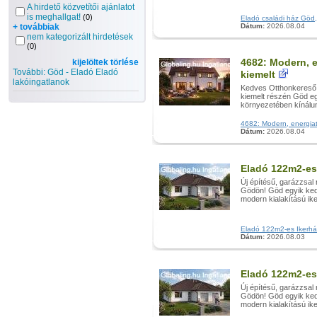
A hirdető közvetítői ajánlatot
is meghallgat!
(0)
Eladó családi ház Göd, 
+ továbbiak
Dátum:
2026.08.04
nem kategorizált hirdetések
(0)
4682: Modern, 
kijelöltek törlése
További: Göd - Eladó Eladó
kiemelt
lakóingatlanok
Kedves Otthonkereső!
kiemelt részén Göd eg
környezetében kínálun
4682: Modern, energiata
Dátum:
2026.08.04
Eladó 122m2-es
Új építésű, garázzsa
Gödön! Göd egyik kedv
modern kialakítású ike
Eladó 122m2-es Ikerház,
Dátum:
2026.08.03
Eladó 122m2-es
Új építésű, garázzsa
Gödön! Göd egyik kedv
modern kialakítású ike