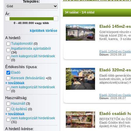
Település:
34 találat - 1/4 oldal
Ár:
0 - 40.000.000 vagy több
Eladó 145m2-es
kijelöltek törlése
Göd központi részé
házak közel 150 m˛-e
A hirdető:
fürdő, kamra, 3 szoba,
Tulajdonostól
(0)
Ingatlaniroda ajánlatából
Eladó 145m2-es Családi
(34)
Dátum:
2026.08.10
nem kategorizált hirdetések
(0)
Értékesítés típusa:
Eladó 320m2-es
Eladó
Eladó több generációs
Keresek (felvásárlás)
+(0)
kedvelt részén, a Gol
alápincézett(száraz)
+ továbbiak
nem kategorizált hirdetések
(0)
Eladó 320m2-es Családi
Használtság:
Dátum:
2026.08.07
Használt
(3)
Új építésű
(0)
Eladó családi h
+ továbbiak
nem kategorizált hirdetések
BEFEKTETŐK és ÖS
(31)
Eladó Gödön lévő két 
épület):A ház 1970-es
A hirdető kérése: