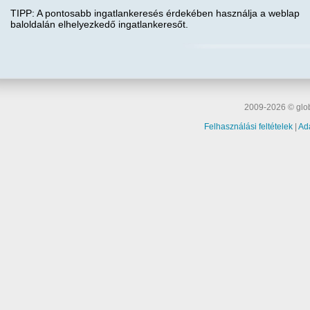
TIPP: A pontosabb ingatlankeresés érdekében használja a weblap
baloldalán elhelyezkedő ingatlankeresőt.
2009-2026 © glob
Felhasználási feltételek
|
Ad