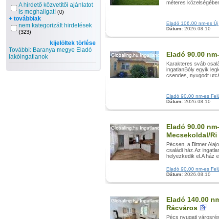
méteres közelségében 
A hirdető közvetítői ajánlatot
is meghallgat!
(0)
+ továbbiak
Eladó 106.00 nm-es Új é
nem kategorizált hirdetések
Dátum:
2026.08.10
(323)
kijelöltek törlése
További: Baranya megye Eladó
Eladó 90.00 nm-
lakóingatlanok
Karakteres sváb család
ingatlanBóly egyik le
csendes, nyugodt utcá
Eladó 90.00 nm-es Felúj
Dátum:
2026.08.10
Eladó 90.00 nm-
Mecsekoldal/Ri
Pécsen, a Bittner Alaj
családi ház.Az ingatl
helyezkedik el.A ház e
Eladó 90.00 nm-es Felúj
Dátum:
2026.08.10
Eladó 140.00 nm
Rácváros
Pécs nyugati városrés