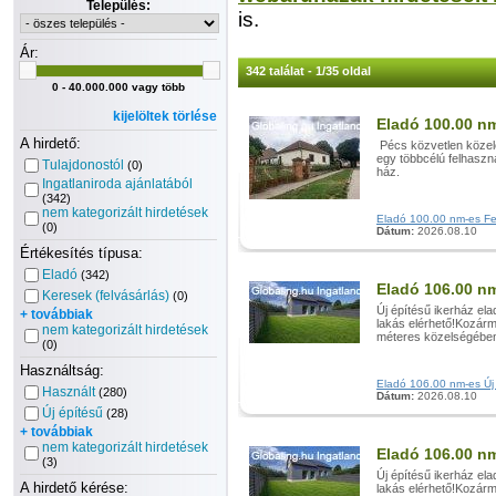
Település:
is.
Ár:
342 találat - 1/35 oldal
0 - 40.000.000 vagy több
kijelöltek törlése
Eladó 100.00 nm
A hirdető:
Pécs közvetlen közelé
egy többcélú felhaszn
Tulajdonostól
(0)
ház. A cs
Ingatlaniroda ajánlatából
(342)
nem kategorizált hirdetések
Eladó 100.00 nm-es Felú
(0)
Dátum:
2026.08.10
Értékesítés típusa:
Eladó
(342)
Eladó 106.00 nm
Keresek (felvásárlás)
(0)
Új építésű ikerház el
+ továbbiak
lakás elérhető!Kozárm
nem kategorizált hirdetések
méteres közelségében 
(0)
Használtság:
Eladó 106.00 nm-es Új é
Használt
(280)
Dátum:
2026.08.10
Új építésű
(28)
+ továbbiak
nem kategorizált hirdetések
Eladó 106.00 nm
(3)
Új építésű ikerház el
A hirdető kérése:
lakás elérhető!Kozárm