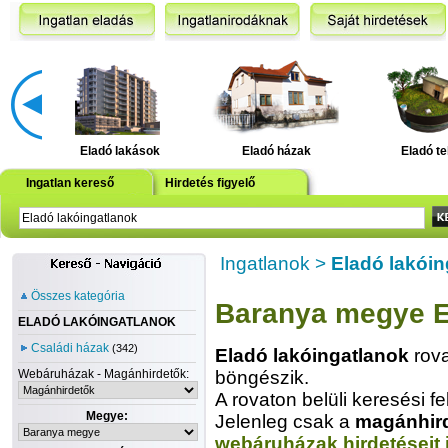
Eladó lakások
Eladó házak
Eladó te
Ingatlan kereső
Hirdetés figyelő
Ingatlanok
>
Eladó lakóin
Összes kategória
Baranya megye E
ELADÓ LAKÓINGATLANOK
Családi házak
(342)
Eladó lakóingatlanok
rova
Webáruházak - Magánhirdetők:
böngészik.
A rovaton belüli keresési fe
Megye:
Jelenleg csak a
magánhir
webáruházak hirdetéseit 