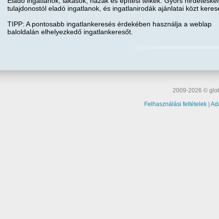
Eladó ingatlanok, lakások, házak és építési telkek. Gyors hirdetéske
tulajdonostól eladó ingatlanok, és ingatlanirodák ajánlatai közt keres
TIPP: A pontosabb ingatlankeresés érdekében használja a weblap
baloldalán elhelyezkedő ingatlankeresőt.
2009-2026 © glob
Felhasználási feltételek
|
Ad