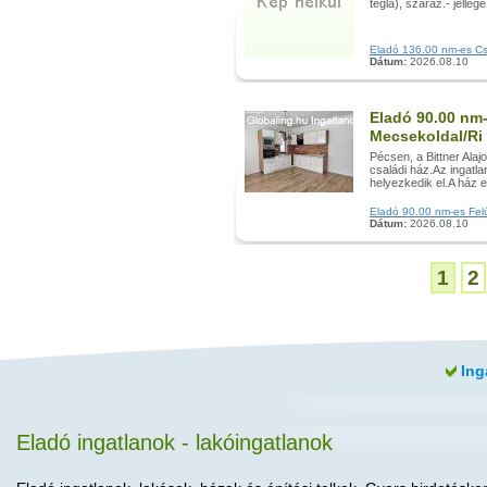
tégla), száraz.- jelle
Eladó 136.00 nm-es Csal
Dátum:
2026.08.10
Eladó 90.00 nm-
Mecsekoldal/Ri
Pécsen, a Bittner Alajo
családi ház.Az ingatl
helyezkedik el.A ház e
Eladó 90.00 nm-es Felúj
Dátum:
2026.08.10
1
2
Ing
Eladó ingatlanok - lakóingatlanok