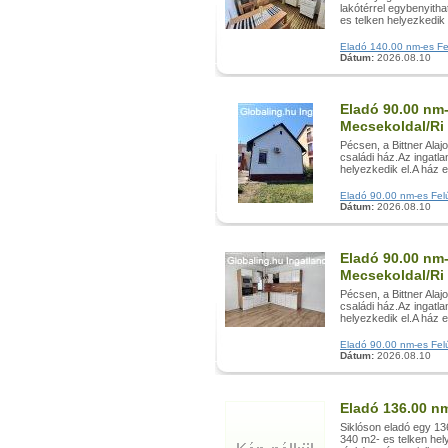
lakótérrel egybenyitha
es telken helyezkedik 
Eladó 140.00 nm-es Fel
Dátum:
2026.08.10
Eladó 90.00 nm-
Mecsekoldal/Ri
Pécsen, a Bittner Alaj
családi ház.Az ingatl
helyezkedik el.A ház e
Eladó 90.00 nm-es Felúj
Dátum:
2026.08.10
Eladó 90.00 nm-
Mecsekoldal/Ri
Pécsen, a Bittner Alaj
családi ház.Az ingatl
helyezkedik el.A ház e
Eladó 90.00 nm-es Felúj
Dátum:
2026.08.10
Eladó 136.00 nm
Siklóson eladó egy 13
340 m2- es telken hel