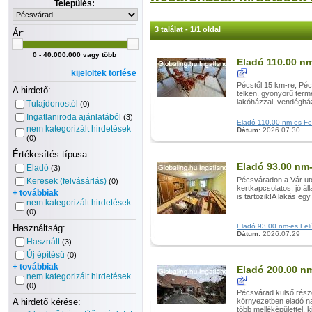
Település:
3 találat - 1/1 oldal
Ár:
0 - 40.000.000 vagy több
Eladó 110.00 nm
kijelöltek törlése
Pécstől 15 km-re, Péc
A hirdető:
telken, gyönyörű termé
lakóházzal, vendégház
Tulajdonostól
(0)
Ingatlaniroda ajánlatából
(3)
Eladó 110.00 nm-es Felú
nem kategorizált hirdetések
Dátum:
2026.07.30
(0)
Értékesítés típusa:
Eladó 93.00 nm-
Eladó
(3)
Pécsváradon a Vár utc
Keresek (felvásárlás)
(0)
kertkapcsolatos, jó ál
+ továbbiak
is tartozik!A lakás eg
nem kategorizált hirdetések
(0)
Eladó 93.00 nm-es Felúj
Használtság:
Dátum:
2026.07.29
Használt
(3)
Új építésű
(0)
+ továbbiak
Eladó 200.00 nm
nem kategorizált hirdetések
(0)
Pécsvárad külső rész
A hirdető kérése:
környezetben eladó na
több melléképülettel, k