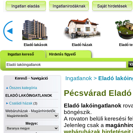
Eladó lakások
Eladó házak
Eladó te
Ingatlan kereső
Hirdetés figyelő
Ingatlanok
>
Eladó lakóin
Összes kategória
Pécsvárad Eladó 
ELADÓ LAKÓINGATLANOK
Családi házak
(3)
Eladó lakóingatlanok
rova
Webáruházak - Magánhirdetők:
böngészik.
A rovaton belüli keresési fe
Megye:
Jelenleg csak a
magánhir
webáruházak hirdetéseit 