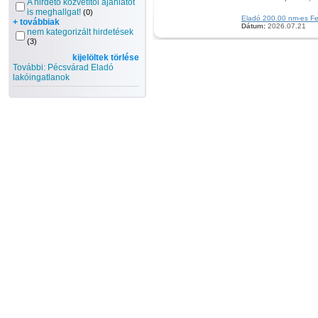
A hirdető közvetítői ajánlatot
is meghallgat!
(0)
Eladó 200.00 nm-es Felú
+ továbbiak
Dátum:
2026.07.21
nem kategorizált hirdetések
(3)
kijelöltek törlése
További: Pécsvárad Eladó
lakóingatlanok