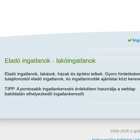
Ing
Eladó ingatlanok - lakóingatlanok
Eladó ingatlanok, lakások, házak és építési telkek. Gyors hirdetéske
tulajdonostól eladó ingatlanok, és ingatlanirodák ajánlatai közt keres
TIPP: A pontosabb ingatlankeresés érdekében használja a weblap
baloldalán elhelyezkedő ingatlankeresőt.
2009-2026 © glob