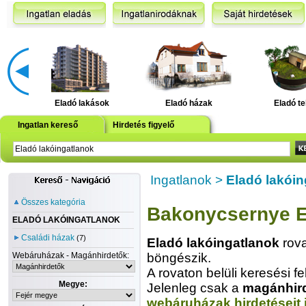
Eladó lakások
Eladó házak
Eladó te
Ingatlan kereső
Hirdetés figyelő
Ingatlanok
>
Eladó lakóin
Összes kategória
Bakonycsernye E
ELADÓ LAKÓINGATLANOK
Családi házak
(7)
Eladó lakóingatlanok
rova
Webáruházak - Magánhirdetők:
böngészik.
A rovaton belüli keresési fe
Megye:
Jelenleg csak a
magánhir
webáruházak hirdetéseit 