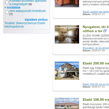
A hirdető közvetítői ajánlatot
bakonycsernyei prémi
is meghallgat!
(0)
ahol a modern műszaki
+ továbbiak
nem kategorizált hirdetések
Eladó családi ház Bako
(7)
Dátum:
2026.07.27
kijelöltek törlése
További: Bakonycsernye Eladó
lakóingatlanok
Nyugalom, tér é
otthon a ter
A LIDO HOME SZÉKESF
Bakonycsernyén ezt a
amely ideális választ
környezetben,...
Nyugalom, tér és lehető
Dátum:
2026.07.26
Eladó 200.00 n
Eladó egy kétgeneráci
m2 + 19,3 m2-es garázs
rendelkező családi h
Eladó 200.00 nm-es Csa
Dátum:
2026.07.21
Eladó 106.00 n
Eladó összesen 106 m2
gazdasági épület (ebb