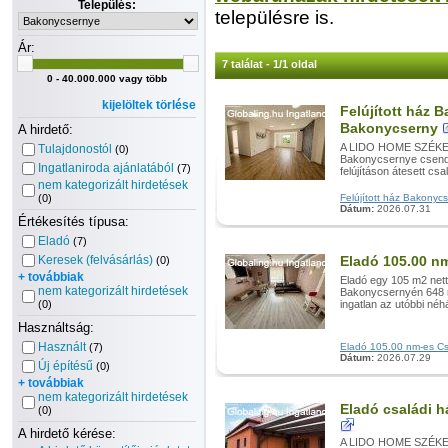
Település:
településre is.
Ár:
7 találat - 1/1 oldal
0 - 40.000.000 vagy több
kijelöltek törlése
Felújított ház
Bakonycserny
A hirdető:
A LIDO HOME SZÉKESF
Tulajdonostól
(0)
Bakonycsernye csendes
Ingatlaniroda ajánlatából
(7)
felújításon átesett csal
nem kategorizált hirdetések
(0)
Felújított ház Bakonyc
Dátum:
2026.07.31
Értékesítés típusa:
Eladó
(7)
Keresek (felvásárlás)
Eladó 105.00 n
(0)
+ továbbiak
Eladó egy 105 m2 nett
nem kategorizált hirdetések
Bakonycsernyén 648 m
(0)
ingatlan az utóbbi néhá
Használtság:
Használt
(7)
Eladó 105.00 nm-es Csa
Dátum:
2026.07.29
Új építésű
(0)
+ továbbiak
nem kategorizált hirdetések
Eladó családi 
(0)
A hirdető kérése:
A LIDO HOME SZÉKESF