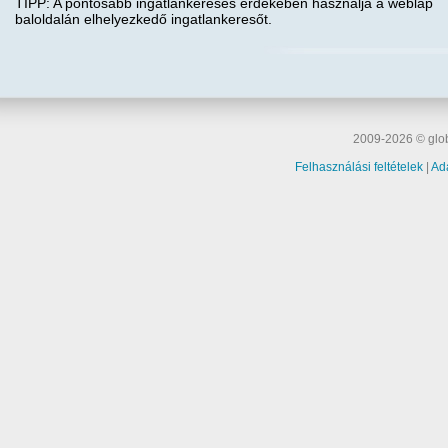
TIPP: A pontosabb ingatlankeresés érdekében használja a weblap
baloldalán elhelyezkedő ingatlankeresőt.
2009-2026 © glob
Felhasználási feltételek
|
Ad