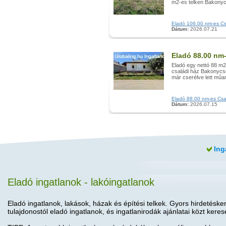
m2-es telken Bakonycs
Eladó 106.00 nm-es Csa
Dátum:
2026.07.21
Eladó 88.00 nm
Eladó egy nettó 88 m2 
családi ház Bakonycs
már cserélve lett műan
Eladó 88.00 nm-es Csal
Dátum:
2026.07.15
Ing
Eladó ingatlanok - lakóingatlanok
Eladó ingatlanok, lakások, házak és építési telkek. Gyors hirdetéske
tulajdonostól eladó ingatlanok, és ingatlanirodák ajánlatai közt keres