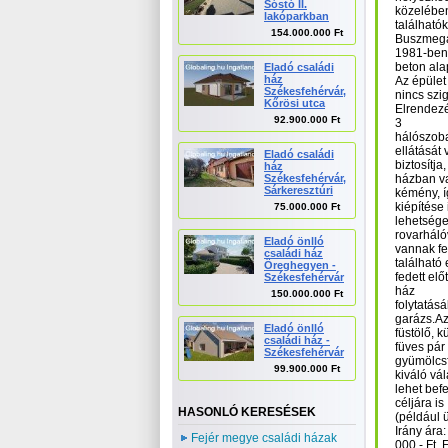
Sóstó II.
közelében
lakóparkban
találhatók
154.000.000 Ft
Buszmegál
1981-ben 
beton ala
Eladó családi
ház
Az épület
Székesfehérvár,
nincs szi
Kőrösi utca
Elrendezé
92.900.000 Ft
3
hálószob
ellátását 
Eladó családi
biztosítja
ház
Székesfehérvár,
házban v
Sárkeresztúri
kémény, í
kiépítése 
75.000.000 Ft
lehetsége
rovarháló
Eladó önlló
vannak fe
családi ház
található
Öreghegyen -
fedett elő
Székesfehérvár
ház
150.000.000 Ft
folytatás
garázs.A
Eladó önlló
füstölő, k
családi ház -
füves pár
Székesfehérvár
gyümölcsf
99.900.000 Ft
kiváló vá
lehet bef
céljára is
HASONLÓ KERESÉSEK
(például ü
Irány ára
Fejér megye családi házak
000.- Ft. 