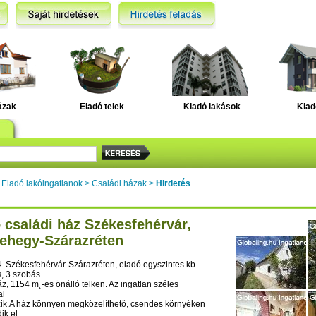
ázak
Eladó telek
Kiadó lakások
Kiad
>
Eladó lakóingatlanok
>
Családi házak
>
Hirdetés
 családi ház Székesfehérvár,
ehegy-Szárazréten
 Székesfehérvár-Szárazréten, eladó egyszintes kb
, 3 szobás
áz, 1154 m˛-es önálló telken. Az ingatlan széles
al
ik.A ház könnyen megközelíthető, csendes környéken
ik el,