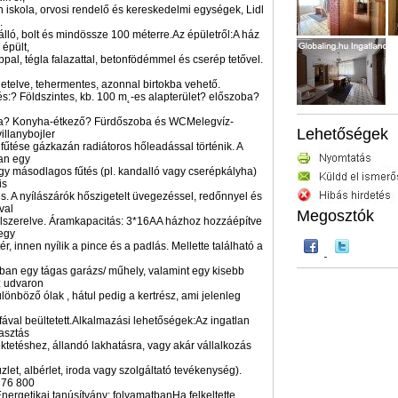
 iskola, orvosi rendelő és kereskedelmi egységek, Lidl
.
ló, bolt és mindössze 100 méterre.Az épületről:A ház
épült,
ppal, tégla falazattal, betonfödémmel és cserép tetővel.
getelve, tehermentes, azonnal birtokba vehető.
s:? Földszintes, kb. 100 m˛-es alapterület? előszoba?
a? Konyha-étkező? Fürdőszoba és WCMelegvíz-
Lehetőségek
villanybojler
, fűtése gázkazán radiátoros hőleadással történik. A
an egy
gy másodlagos fűtés (pl. kandalló vagy cserépkályha)
is
s. A nyílászárók hőszigetelt üvegezéssel, redőnnyel és
val
Megosztók
lszerelve. Áramkapacitás: 3*16AA házhoz hozzáépítve
 egy
tér, innen nyílik a pince és a padlás. Mellette található a
ában egy tágas garázs/ műhely, valamint egy kisebb
z udvaron
ülönböző ólak , hátul pedig a kertrész, ami jelenleg
ával beültetett.Alkalmazási lehetőségek:Az ingatlan
lasztás
ektetéshez, állandó lakhatásra, vagy akár vállalkozás
zlet, albérlet, iroda vagy szolgáltató tevékenység).
: 76 800
Energetikai tanúsítvány: folyamatbanHa felkeltette