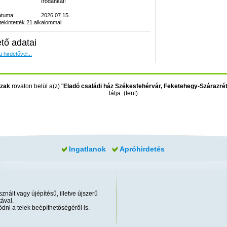
Irodánkat!
átuma:
2026.07.15
ekintették 21 alkalommal
ető adatai
 hirdetővel...
ázak
rovaton belül a(z) "
Eladó családi ház Székesfehérvár, Feketehegy-Szárazré
látja. (fent)
Ingatlanok
Apróhirdetés
znált vagy újépítésű, illetve újszerű
ával.
dni a telek beépíthetőségéről is.