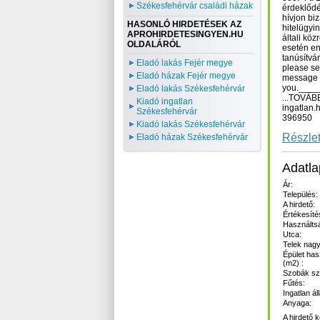
Székesfehérvár családi házak
érdeklődé
hívjon bi
HASONLÓ HIRDETÉSEK AZ
hitelügyi
APROHIRDETESINGYEN.HU
általi kö
OLDALÁRÓL
esetén en
tanúsítván
Eladó lakás Fejér megye
please se
Eladó házak Fejér megye
message 
you.___
Eladó lakás Székesfehérvár
...TOVÁB
Kiadó ingatlan
ingatlan.
Székesfehérvár
396950
Kiadó lakás Székesfehérvár
Részlet
Eladó házak Székesfehérvár
Adatla
Ár:
Település:
A hirdető:
Értékesíté
Használts
Utca:
Telek nagy
Épület has
(m2) :
Szobák s
Fűtés:
Ingatlan ál
Anyaga:
A hirdető 