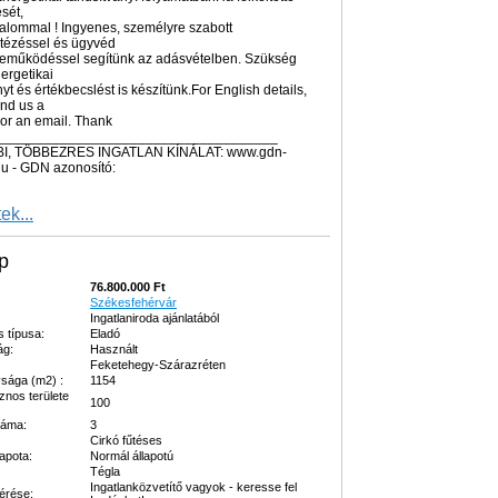
sét,
zalommal ! Ingyenes, személyre szabott
ntézéssel és ügyvéd
zreműködéssel segítünk az adásvételben. Szükség
ergetikai
yt és értékbecslést is készítünk.For English details,
nd us a
or an email. Thank
_____________________________________
BI, TÖBBEZRES INGATLAN KÍNÁLAT: www.gdn-
hu - GDN azonosító:
ek...
p
76.800.000 Ft
Székesfehérvár
Ingatlaniroda ajánlatából
s típusa:
Eladó
ág:
Használt
Feketehegy-Szárazréten
sága (m2) :
1154
znos területe
100
záma:
3
Cirkó fűtéses
lapota:
Normál állapotú
Tégla
Ingatlanközvetítő vagyok - keresse fel
kérése: