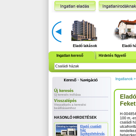
Eladó lakások
Eladó h
Ingatlan kereső
Hirdetés figyelő
Ingatlanok
Új keresés
Új keresés indítása
Eladó
Visszalépés
Feket
Visszalépés a keresési
beállításaimhoz
H-004854.
HASONLÓ HIRDETÉSEK
100 m˛-es
családi h
Eladó családi
utcafrontt
ház
rendelkez
Székesfehérvár,
helyezked