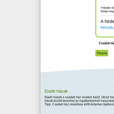
Feladás d
Eddig megt
A hird
Kapcsolat a
Családi h
Eladó házak
Eladó házak a családi ház rovaton belül. Olcsó has
házak között kereshet az ingatlankereső használat
Tipp: Családi ház vásárlása előtt érdemes tájékozó