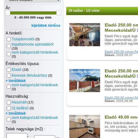
Ár:
19 találat - 1/2 oldal
0 - 40.000.000 vagy több
Eladó 250.00 nm
kijelöltek törlése
Mecsekoldal/Ü
A hirdető:
Eladó Pécs egyik legk
Tulajdonostól
(0)
tágas, panorámás, jól 
több generáció együtté
Ingatlaniroda ajánlatából
(19)
Eladó 250.00 nm-es Felú
nem kategorizált hirdetések
Dátum:
2026.08.07
(0)
Értékesítés típusa:
Eladó
(19)
Eladó 250.00 nm
Keresek (felvásárlás)
(0)
Mecsekoldal/Ü
+ továbbiak
Eladó Pécs egyik legk
nem kategorizált hirdetések
tágas, panorámás, jól 
(0)
több generáció együtté
Használtság:
Eladó 250.00 nm-es Felú
Dátum:
2026.08.06
Használt
(17)
Új építésű
(0)
+ továbbiak
Eladó 49.00 nm-
nem kategorizált hirdetések
(0)
Pécs belvárosában, ki
es, két szobás, konyh
Telek nagysága (m2) :
mostanáig tartó teljes k
-