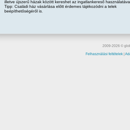
illetve újszerű házak között kereshet az ingatlankereső használatáva
Tipp: Családi ház vásárlása előtt érdemes tájékozódni a telek
beépíthetőségéről is.
2009-2026 © glob
Felhasználási feltételek
|
Ad