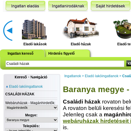
Eladó lakások
Eladó házak
Eladó te
Ingatlan kereső
Hirdetés figyelő
Ingatlanok
>
Eladó lakóingatlanok
>
Csal
Eladó lakóingatlanok
Baranya megye - 
CSALÁDI HÁZAK
Családi házak
rovaton bel
Webáruházak - Magánhirdetők:
A rovaton belüli keresési fe
Jelenleg csak a
magánhir
Megye:
webáruházak hirdetéseit 
Település:
is.