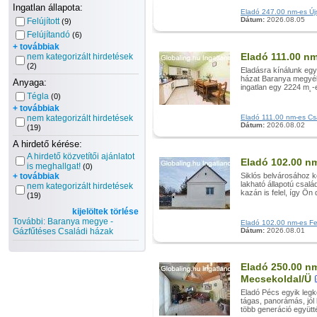
Ingatlan állapota:
Eladó 247.00 nm-es Újsz
Dátum:
2026.08.05
Felújított
(9)
Felújítandó
(6)
+ továbbiak
Eladó 111.00 n
nem kategorizált hirdetések
(2)
Eladásra kínálunk egy 
házat Baranya megyéb
Anyaga:
ingatlan egy 2224 m˛-e
Tégla
(0)
+ továbbiak
nem kategorizált hirdetések
Eladó 111.00 nm-es Csal
Dátum:
2026.08.02
(19)
A hirdető kérése:
A hirdető közvetítői ajánlatot
Eladó 102.00 nm
is meghallgat!
(0)
+ továbbiak
Siklós belvárosához k
lakható állapotú csalá
nem kategorizált hirdetések
kazán is felel, így Ön d
(19)
kijelöltek törlése
További: Baranya megye -
Eladó 102.00 nm-es Felú
Gázfűtéses Családi házak
Dátum:
2026.08.01
Eladó 250.00 nm
Mecsekoldal/Ü
Eladó Pécs egyik legk
tágas, panorámás, jól 
több generáció együtté