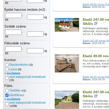
-ig
tól
Eladó 49.00 nm-es Felúj
Dátum:
2026.08.06
Épület hasznos területe (m2) :
-
-ig
Eladó 247.00 nm
tól
Siklós
Szobák száma:
Különleges adottságú 
otthonnak, közösségi 
-
-ig
m2-es, 6 szobás ingatla
tól
Eladó 247.00 nm-es Újsz
Félszobák száma:
Dátum:
2026.08.05
-
-ig
tól
Eladó 49.00 nm-
Komfort:
Pécs belvárosában, ki
es, két szobás, konyh
Összkomfortos
(0)
mostanáig tartó teljes k
Luxus
(0)
+ továbbiak
nem kategorizált hirdetések
Eladó 49.00 nm-es Felúj
Dátum:
2026.08.05
(19)
Fűtés:
Távfűtés
+(1)
Eladó 247.00 nm
Gázfűtéses
Siklós
+ továbbiak
Különleges adottságú 
nem kategorizált hirdetések
otthonnak, közösségi 
+(158)
m2-es, 6 szobás ingatla