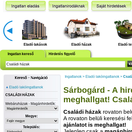
Eladó lakások
Eladó házak
Eladó te
Ingatlan kereső
Hirdetés figyelő
Ingatlanok
>
Eladó lakóingatlanok
>
Csal
Eladó lakóingatlanok
Sárbogárd - A hird
CSALÁDI HÁZAK
meghallgat! Csal
Webáruházak - Magánhirdetők:
Családi házak
rovaton bel
Megye:
A rovaton belüli keresési fe
ajánlatot is meghallgat!
Település:
Jelenleg csak a
magánhir