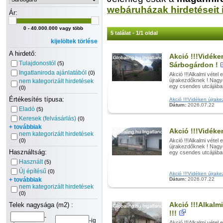
webáruházak hirdetéseit 
Ár:
0 - 40.000.000 vagy több
5 találat - 1/1 oldal
kijelöltek törlése
A hirdető:
Akció !!!Vidéke
Tulajdonostól
(5)
Sárbogárdon !
Ingatlaniroda ajánlatából
(0)
Akció !!!Alkalmi vétel
újrakezdőknek ! Nagyo
nem kategorizált hirdetések
egy csendes utcájában
(0)
Értékesítés típusa:
Akció !!!Vidéken újrake
Dátum:
2026.07.22
Eladó
(5)
Keresek (felvásárlás)
(0)
+ továbbiak
Akció !!!Vidéke
nem kategorizált hirdetések
(0)
Akció !!!Alkalmi vétel
újrakezdőknek ! Nagyo
Használtság:
egy csendes utcájában
Használt
(5)
Új építésű
(0)
Akció !!!Vidéken újrakez
+ továbbiak
Dátum:
2026.07.22
nem kategorizált hirdetések
(0)
Akció !!!Alkalm
Telek nagysága (m2) :
!!!
-
-ig
Akció !!!Alkalmi vétel 