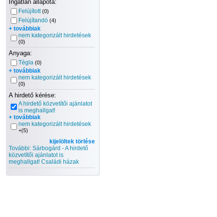
Ingatlan állapota:
Felújított
(0)
Felújítandó
(4)
+ továbbiak
nem kategorizált hirdetések
(0)
Anyaga:
Tégla
(0)
+ továbbiak
nem kategorizált hirdetések
(0)
A hirdető kérése:
A hirdető közvetítői ajánlatot
is meghallgat!
+ továbbiak
nem kategorizált hirdetések
+(5)
kijelöltek törlése
További: Sárbogárd - A hirdető
közvetítői ajánlatot is
meghallgat! Családi házak