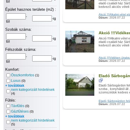
tól
eladó családi ház Sár
kedvező akciós vételi 
Épület hasznos területe (m2) :
Akció !!!Alkalmi vétel e
-
Dátum:
2026.07.22
-ig
tól
Szobák száma:
Akció !!!Vidék
-
-ig
Akció !!!Alkalmi vétel 
tól
eladó családi ház Sár
kedvező akciós vételi 
Félszobák száma:
-
Akció !!!Vidéken újrake
-ig
Dátum:
2026.07.22
tól
Komfort:
Összkomfortos
(1)
Eladó Sárbogárd
Luxus
(0)
+ továbbiak
Eladó Sárbogárdon fel
szoba , konyhából áll 
nem kategorizált hirdetések
szomszédok kedves em
(4)
Fűtés:
Eladó Sárbogárdon felúj
Dátum:
2026.07.22
Távfűtés
(0)
Gázfűtéses
(0)
+ továbbiak
nem kategorizált hirdetések
(5)