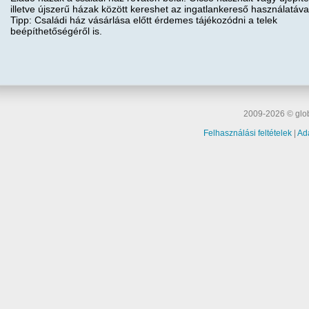
illetve újszerű házak között kereshet az ingatlankereső használatáva
Tipp: Családi ház vásárlása előtt érdemes tájékozódni a telek
beépíthetőségéről is.
2009-2026 © glob
Felhasználási feltételek
|
Ad