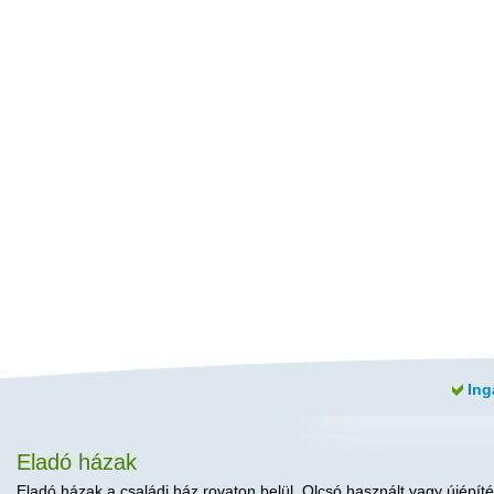
Ing
Eladó házak
Eladó házak a családi ház rovaton belül. Olcsó használt vagy újépíté