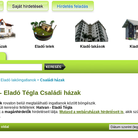
ázak
Eladó telek
Kiadó lakások
Kiad
>
Eladó lakóingatlanok
>
Családi házak
- Eladó Tégla Családi házak
ak
rovaton belül megtalálható ingatlanok között böngészik.
li keresési feltételek:
Hatvan - Eladó Tégla
k a
magánhirdetők
hirdetéseit látja.
Mutasd a webáruházak hirdetéseit is
, akik sz
.
1 oldal