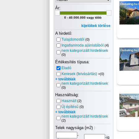
Ár:
0 - 40.000.000 vagy több
kijelöltek törlése
A hirdető:
Tulajdonostól
(0)
Ingatlaniroda ajánlatából
(4)
nem kategorizált hirdetések
(0)
Értékesítés típusa:
Eladó
Keresek (felvásárlás)
+(0)
+ továbbiak
nem kategorizált hirdetések
(0)
Használtság:
Használt
(2)
Új építésű
(0)
+ továbbiak
nem kategorizált hirdetések
(2)
Telek nagysága (m2) :
-
-ig