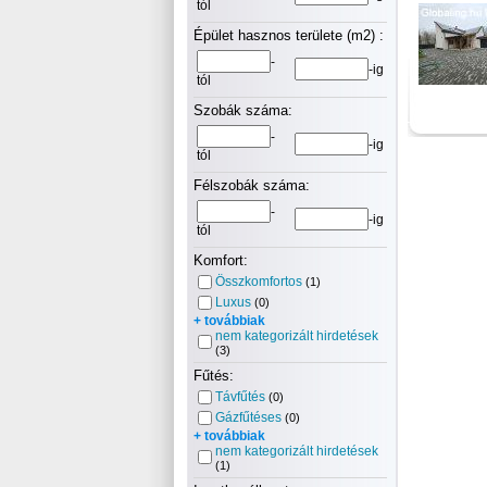
tól
Épület hasznos területe (m2) :
-
-ig
tól
Szobák száma:
-
-ig
tól
Félszobák száma:
-
-ig
tól
Komfort:
Összkomfortos
(1)
Luxus
(0)
+ továbbiak
nem kategorizált hirdetések
(3)
Fűtés:
Távfűtés
(0)
Gázfűtéses
(0)
+ továbbiak
nem kategorizált hirdetések
(1)