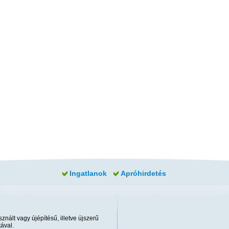
Ingatlanok
Apróhirdetés
znált vagy újépítésű, illetve újszerű
ával.