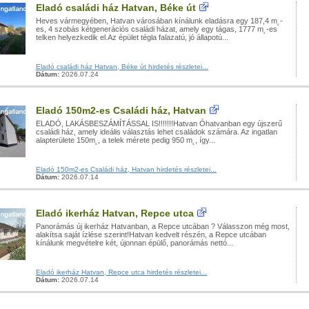
Eladó családi ház Hatvan, Béke út
Heves vármegyében, Hatvan városában kínálunk eladásra egy 187,4 m˛-
es, 4 szobás kétgenerációs családi házat, amely egy tágas, 1777 m˛-es
telken helyezkedik el.Az épület tégla falazatú, jó állapotú...
Eladó családi ház Hatvan, Béke út hirdetés részletei...
Dátum:
2026.07.24
Eladó 150m2-es Családi ház, Hatvan
ELADÓ, LAKÁSBESZÁMÍTÁSSAL IS!!!!!!!Hatvan Óhatvanban egy újszerű
családi ház, amely ideális választás lehet családok számára. Az ingatlan
alapterülete 150m˛, a telek mérete pedig 950 m˛, így...
Eladó 150m2-es Családi ház, Hatvan hirdetés részletei...
Dátum:
2026.07.14
Eladó ikerház Hatvan, Repce utca
Panorámás új ikerház Hatvanban, a Repce utcában ? Válasszon még most,
alakítsa saját ízlése szerint!Hatvan kedvelt részén, a Repce utcában
kínálunk megvételre két, újonnan épülő, panorámás nettó...
Eladó ikerház Hatvan, Repce utca hirdetés részletei...
Dátum:
2026.07.14