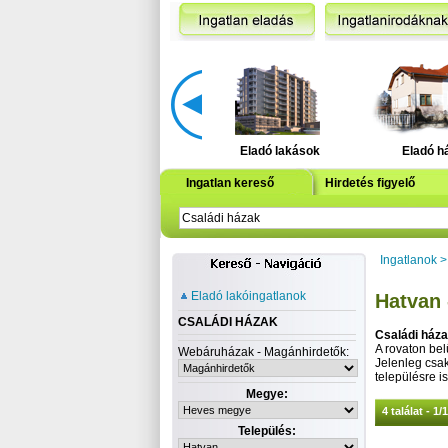
Eladó lakások
Eladó h
Ingatlan kereső
Hirdetés figyelő
Ingatlanok
Eladó lakóingatlanok
Hatvan 
CSALÁDI HÁZAK
Családi ház
A rovaton belü
Webáruházak - Magánhirdetők:
Jelenleg csa
településre is
Megye:
4 találat - 1/
Település: