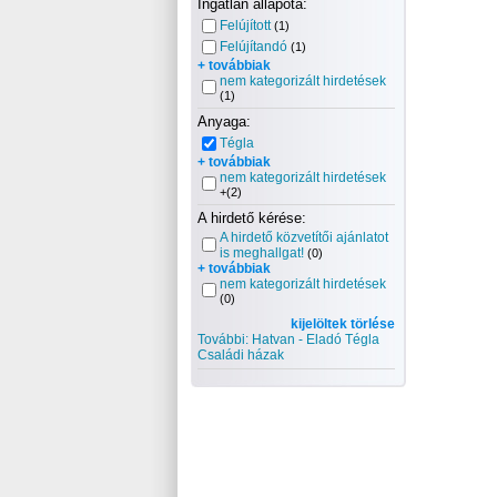
Ingatlan állapota:
Felújított
(1)
Felújítandó
(1)
+ továbbiak
nem kategorizált hirdetések
(1)
Anyaga:
Tégla
+ továbbiak
nem kategorizált hirdetések
+(2)
A hirdető kérése:
A hirdető közvetítői ajánlatot
is meghallgat!
(0)
+ továbbiak
nem kategorizált hirdetések
(0)
kijelöltek törlése
További: Hatvan - Eladó Tégla
Családi házak